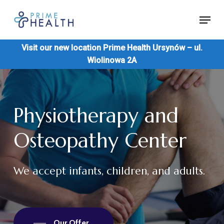
Skip
Menu
to
Close
main
Menu
Visit our new location Prime Health Ursynów – ul.
content
Wiolinowa 2A
Physiotherapy
and
Osteopathy
Center
We
accept
infants,
children,
and
adults.
Our Offer